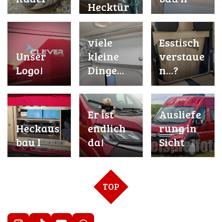
Hecktür
viele
Esstisch
Unser
kleine
verstaue
Logo!
Dinge...
n...?
Er ist
Ausliefe
Heckaus
endlich
rung in
bau I
da!
Sicht
TOP