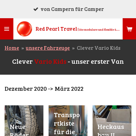
Zum
von Campern für Camper
Hauptinhalt
springen
Red Pearl
Travel
|
Die modulare und flexible Stauraumlösung für alle (Micro)Camper, Kombis, Vans, Geländewagen, Busse, Transporter, Kastenwagen und Pickups.
Home
»
unsere Fahrzeuge
»
Clever Vario Kids
Clever
Vario Kids
- unser erster Van
Dezember 2020 -> März 2022
Transpo
rtkiste
Neue
Heckaus
für die
Räder
bau II