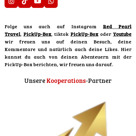
I
T
Y
W
n
i
o
h
s
k
u
a
t
T
T
t
Folge uns auch auf Instagram
Red Pearl
a
o
u
s
g
k
b
A
Travel
,
PickUp-Box
, tiktok
PickUp-Box
oder
Youtube
r
e
p
wir freuen uns auf deinen Besuch, deine
a
p
Kommentare und natürlich auch deine Likes. Hier
m
kannst du auch von deinen Abenteuern mit der
PickUp-Box berichten, wir freuen uns darauf.
Unsere
Kooperations
-Partner