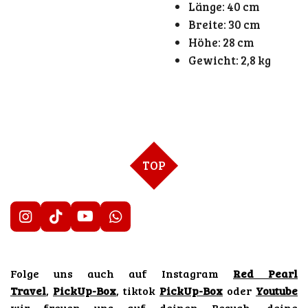
Länge: 40 cm
Breite: 30 cm
Höhe: 28 cm
Gewicht: 2,8 kg
TOP
I
T
Y
W
n
i
o
h
s
k
u
a
t
T
T
t
Folge uns auch auf Instagram
Red Pearl
a
o
u
s
g
k
b
A
Travel
,
PickUp-Box
, tiktok
PickUp-Box
oder
Youtube
r
e
p
wir freuen uns auf deinen Besuch, deine