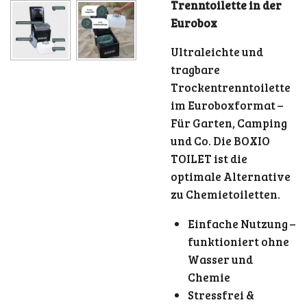
Trenntoilette in der
Eurobox
Ultraleichte und
tragbare
Trockentrenntoilette
im Euroboxformat –
Für Garten, Camping
und Co. Die BOXIO
TOILET ist die
optimale Alternative
zu Chemietoiletten.
Einfache Nutzung –
funktioniert ohne
Wasser und
Chemie
Stressfrei &