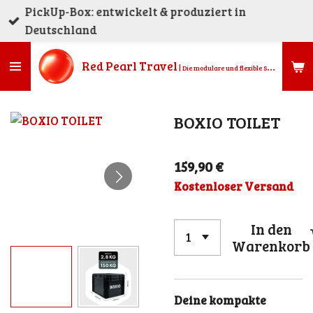
PickUp-Box: entwickelt & produziert in
Zum
Deutschland
Hauptinhalt
springen
Red Pearl
Travel
|
Die modulare und flexible Stauraumlösung für alle (Micro)Camper, Kombis, Vans, Geländewagen, Busse, Transporter, Kastenwagen und Pickups.
BOXIO TOILET
159,90 €
Kostenloser Versand
In den
Warenkorb
Deine kompakte