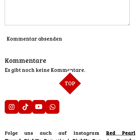
Kommentar absenden
Kommentare
Es gibt noch keine Kommentare.
TOP
I
T
Y
W
n
i
o
h
s
k
u
a
t
T
T
t
Folge uns auch auf Instagram
Red Pearl
a
o
u
s