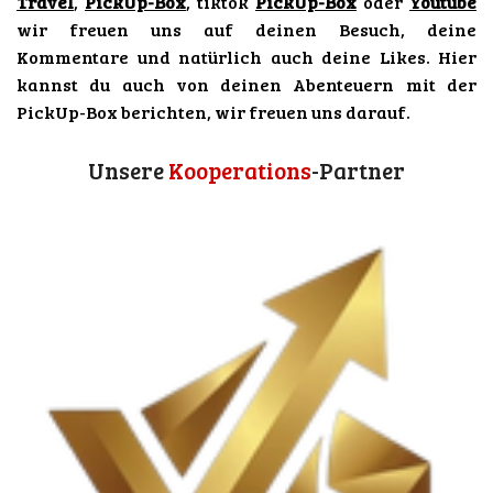
g
k
b
A
Travel
,
PickUp-Box
, tiktok
PickUp-Box
oder
Youtube
r
e
p
wir freuen uns auf deinen Besuch, deine
a
p
Kommentare und natürlich auch deine Likes. Hier
m
kannst du auch von deinen Abenteuern mit der
PickUp-Box berichten, wir freuen uns darauf.
Unsere
Kooperations
-Partner