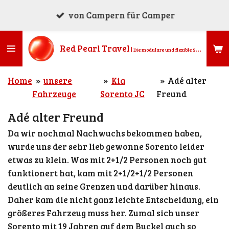
Zum
von Campern für Camper
Hauptinhalt
springen
Red Pearl
Travel
|
Die modulare und flexible Stauraumlösung für alle (Micro)Camper, Kombis, Vans, Geländewagen, Busse, Transporter, Kastenwagen und Pickups.
Home
»
unsere
»
Kia
»
Adé alter
Fahrzeuge
Sorento JC
Freund
Adé alter Freund
Da wir nochmal Nachwuchs bekommen haben,
wurde uns der sehr lieb gewonne Sorento leider
etwas zu klein. Was mit 2+1/2 Personen noch gut
funktionert hat, kam mit 2+1/2+1/2 Personen
deutlich an seine Grenzen und darüber hinaus.
Daher kam die nicht ganz leichte Entscheidung, ein
größeres Fahrzeug muss her. Zumal sich unser
Sorento mit 19 Jahren auf dem Buckel auch so