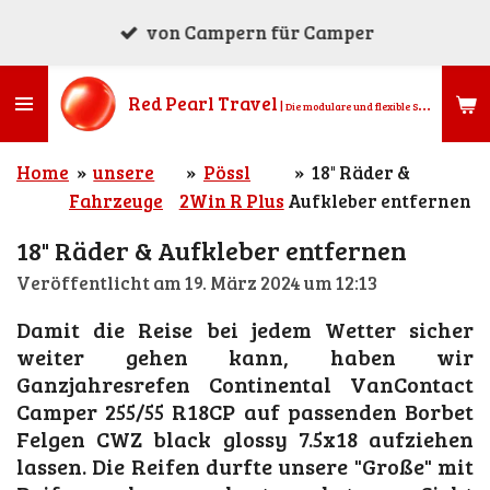
Zum
von Campern für Camper
Hauptinhalt
springen
Red Pearl
Travel
|
Die modulare und flexible Stauraumlösung für alle (Micro)Camper, Kombis, Vans, Geländewagen, Busse, Transporter, Kastenwagen und Pickups.
Home
»
unsere
»
Pössl
»
18" Räder &
Fahrzeuge
2Win R Plus
Aufkleber entfernen
18" Räder & Aufkleber entfernen
Veröffentlicht am 19. März 2024 um 12:13
Damit die Reise bei jedem Wetter sicher
weiter gehen kann, haben wir
Ganzjahresrefen
Continental VanContact
Camper 255/55 R18CP auf passenden
Borbet
Felgen CWZ black glossy 7.5x18 aufziehen
lassen. Die Reifen durfte unsere "Große" mit