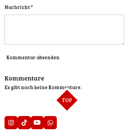
Nachricht *
Kommentar absenden
Kommentare
Es gibt noch keine Kommentare.
TOP
I
T
Y
W
n
i
o
h