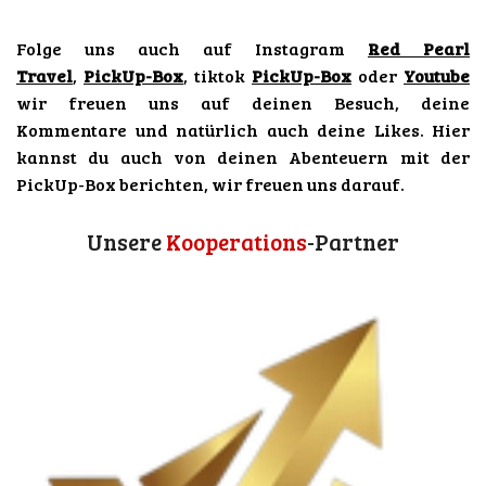
s
k
u
a
t
T
T
t
Folge uns auch auf Instagram
Red Pearl
a
o
u
s
g
k
b
A
Travel
,
PickUp-Box
, tiktok
PickUp-Box
oder
Youtube
r
e
p
wir freuen uns auf deinen Besuch, deine
a
p
Kommentare und natürlich auch deine Likes. Hier
m
kannst du auch von deinen Abenteuern mit der
PickUp-Box berichten, wir freuen uns darauf.
Unsere
Kooperations
-Partner