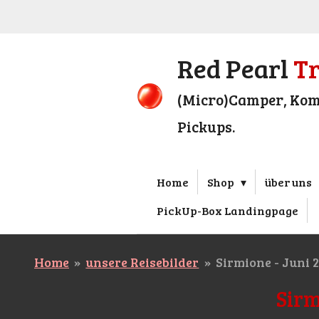
Zum
Hauptinhalt
springen
Red Pearl
T
(Micro)Camper, Kom
Pickups.
Home
Shop
über uns
PickUp-Box Landingpage
Home
»
unsere Reisebilder
»
Sirmione - Juni 
Sir